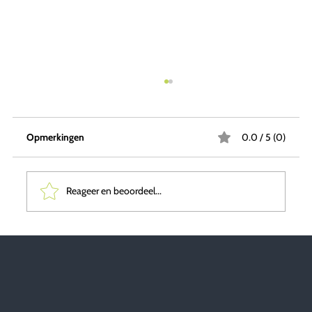
Opmerkingen
0.0 / 5 (0)
Reageer en beoordeel...
Terugblik 2025 & vooruitblik 2026: Van
pionieren naar de nieuwe standaard