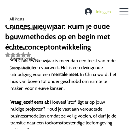
All Posts
Inloggen
Richard de Moel
7 jan
2 minuten om te lezen
All Posts
Chinees Nieuwjaar: Ruim je oude
Conceptontwikkeling
bouwmethodes op en begin met
Transitie
échte conceptontwikkeling
Innovatie
Beoordeeld
Bouwinnovatie
met
Het Chinees Nieuwjaar is meer dan een feest van rode
NaN
lampionnen en vuurwerk. Het is een dwingende
Studio WeBuild
uit
5
uitnodiging voor een
mentale reset
. In China wordt het
sterren.
huis van boven tot onder geschrobd om ruimte te
maken voor nieuwe kansen.
Vraag jezelf eens af:
Hoeveel 'stof' ligt er op jouw
huidige projecten? Houd je vast aan verouderde
businessmodellen omdat ze veilig voelen, of durf je de
transitie naar een toekomstbestendige leefomgeving