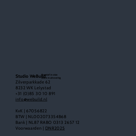
Creatief in visie
Studio WeBuild
Sterk in uitvoering
Zilverparkkade 62
8232 WK Lelystad
+31 (0)85 30 10 891
info@webuild.nl
KvK | 67056822
BTW | NL002073354B68
Bank | NL87 RABO 0313 2657 12
Voorwaarden |
DNR2025