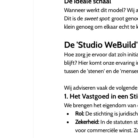
De ideale schaal
Wanneer werkt dit model? Wij a
Dit is de
sweet spot
: groot geno
klein genoeg om elkaar echt te 
De 'Studio WeBuild'
Hoe zorg je ervoor dat zo’n init
blijft? Hier komt onze ervaring 
tussen de 'stenen' en de 'mensen
Wij adviseren vaak de volgende j
1. Het Vastgoed in een 
We brengen het eigendom van d
Rol:
De stichting is juridis
Zekerheid:
In de statuten s
voor commerciële winst. Zo