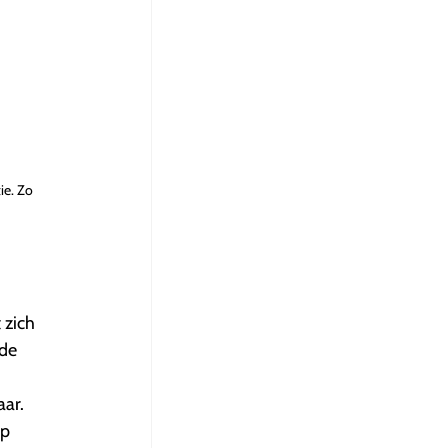
ie. Zo
 zich
 de
aar.
op