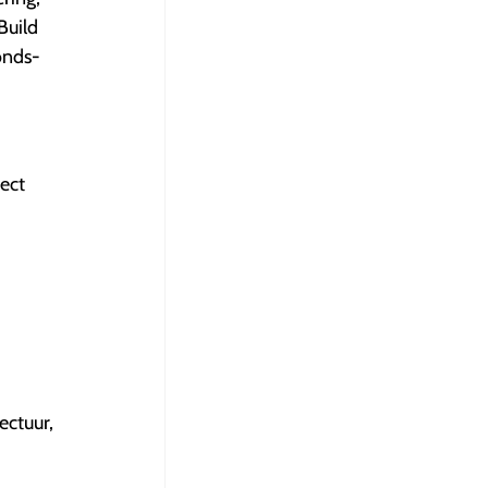
Build
onds-
ect
ectuur,