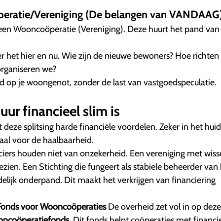
peratie/Vereniging (De belangen van VANDAAG
een Wooncoöperatie (Vereniging). Deze huurt het pand van
r het hier en nu. Wie zijn de nieuwe bewoners? Hoe richten
 organiseren we?
 op je woongenot, zonder de last van vastgoedspeculatie.
ur financieel slim is
 deze splitsing harde financiële voordelen. Zeker in het huid
iaal voor de haalbaarheid.
iers houden niet van onzekerheid. Een vereniging met wis
ezien. Een Stichting die fungeert als stabiele beheerder van
elijk onderpand. Dit maakt het verkrijgen van financiering
l Fonds voor Wooncoöperaties
De overheid zet vol in op deze
ncoöperatiefonds
. Dit fonds helpt coöperaties met financie