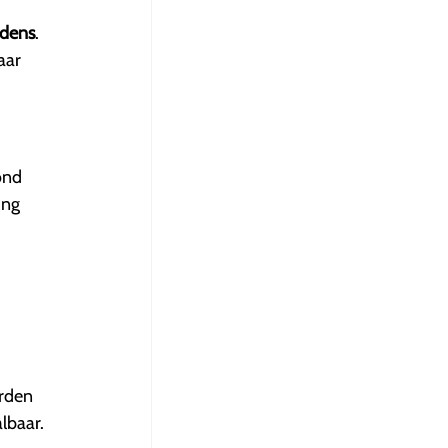
udens
.
aar
ond
ing
rden
lbaar.