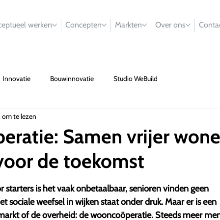
eptueel werken
Concepten
Markten
Over ons
Conta
Innovatie
Bouwinnovatie
Studio WeBuild
 om te lezen
ratie: Samen vrijer won
voor de toekomst
r starters is het vaak onbetaalbaar, senioren vinden geen
sociale weefsel in wijken staat onder druk. Maar er is een
 markt of de overheid: de wooncoöperatie. Steeds meer me