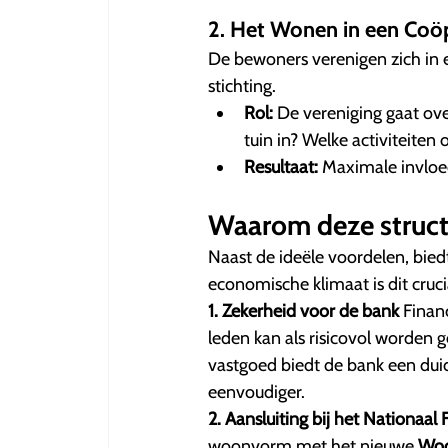
2. Het Wonen in een Coö
De bewoners verenigen zich in 
stichting.
Rol:
De vereniging gaat ove
tuin in? Welke activiteiten
Resultaat:
Maximale invloed
Waarom deze structu
Naast de ideële voordelen, biedt
economische klimaat is dit cruc
1. Zekerheid voor de bank
Financ
leden kan als risicovol worden g
vastgoed biedt de bank een duid
eenvoudiger.
2. Aansluiting bij het Nationaa
woonvorm met het nieuwe
Woo