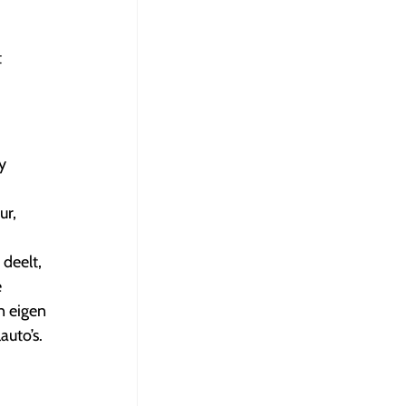
t
y
ur,
 deelt,
e
n eigen
auto’s.