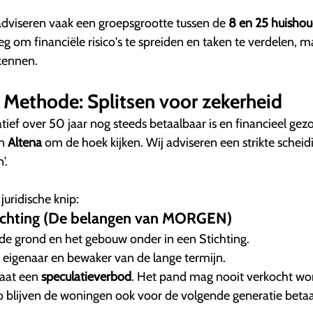
dviseren vaak een groepsgrootte tussen de
8 en 25 huisho
eg om financiële risico's te spreiden en taken te verdelen, m
kennen.
 Methode: Splitsen voor zekerheid
iatief over 50 jaar nog steeds betaalbaar is en financieel gez
in
Altena
om de hoek kijken. Wij adviseren een strikte scheid
'.
uridische knip:
Stichting (De belangen van MORGEN)
e grond en het gebouw onder in een Stichting.
ch eigenaar en bewaker van de lange termijn.
taat een
speculatieverbod
. Het pand mag nooit verkocht wo
 blijven de woningen ook voor de volgende generatie betaa