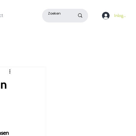
ct
Inloggen
en
nsen