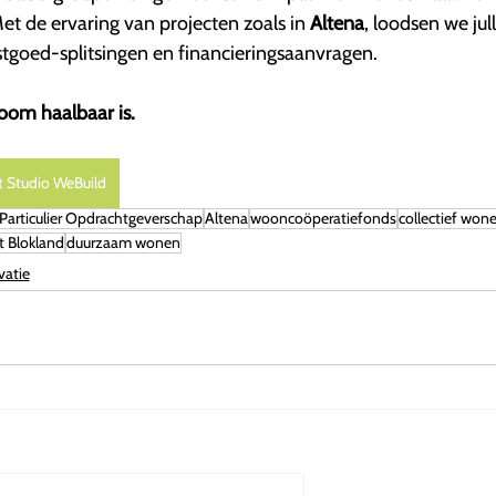
t de ervaring van projecten zoals in
Altena
, loodsen we jull
tgoed-splitsingen en financieringsaanvragen.
oom haalbaar is.
t Studio WeBuild
 Particulier Opdrachtgeverschap
Altena
wooncoöperatiefonds
collectief won
t Blokland
duurzaam wonen
vatie