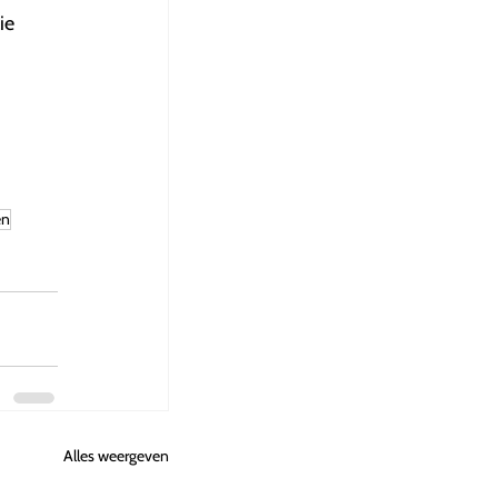
ie
en
Alles weergeven