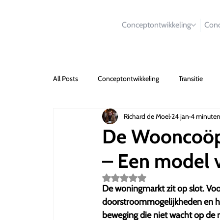
Conceptontwikkeling
Conc
All Posts
Conceptontwikkeling
Transitie
Richard de Moel
24 jan
4 minuten
De Wooncoöpe
– Een model 
Beoordeeld
met
De woningmarkt zit op slot. Voo
NaN
doorstroommogelijkheden en het 
uit
5
beweging die niet wacht op de
sterren.