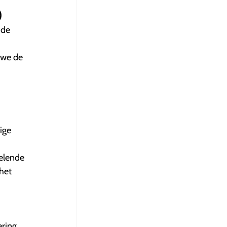
)
 de
 we de
ige
selende
 het
ring,