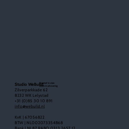
Creatief in visie
Studio WeBuild
Sterk in uitvoering
Zilverparkkade 62
8232 WK Lelystad
+31 (0)85 30 10 891
info@webuild.nl
KvK | 67056822
BTW | NL002073354B68
Bank | NL87 RABO 0313 2657 12