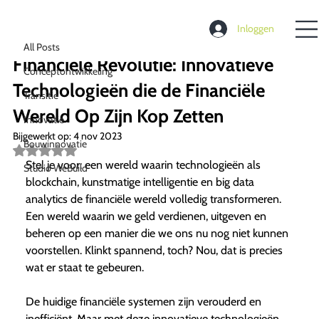
All Posts
Inloggen
Richard de Moel
31 okt 2023
2 minuten om te lezen
All Posts
Financiële Revolutie: Innovatieve
Conceptontwikkeling
Technologieën die de Financiële
Transitie
Wereld Op Zijn Kop Zetten
Innovatie
Bijgewerkt op:
4 nov 2023
Bouwinnovatie
Beoordeeld
met
Stel je voor: een wereld waarin technologieën als
Studio WeBuild
NaN
blockchain, kunstmatige intelligentie en big data
uit
5
analytics de financiële wereld volledig transformeren.
sterren.
Een wereld waarin we geld verdienen, uitgeven en
beheren op een manier die we ons nu nog niet kunnen
voorstellen. Klinkt spannend, toch? Nou, dat is precies
wat er staat te gebeuren.
De huidige financiële systemen zijn verouderd en
inefficiënt. Maar met deze innovatieve technologieën