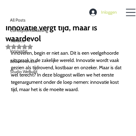
All Posts
Inloggen
Richard de Moel
11 nov 2023
2 minuten om te lezen
All Posts
Innovatie vergt tijd, maar is
Conceptontwikkeling
waardevol
Transitie
Beoordeeld
Innovatie
met
Innoveren, begin er niet aan. Dit is een veelgehoorde
NaN
uitspraak in de zakelijke wereld. Innovatie wordt vaak
Bouwinnovatie
uit
5
gezien als tijdrovend, kostbaar en onzeker. Maar is dat
Studio WeBuild
sterren.
wel terecht? In deze blogpost willen we het eerste
tegenargument onder de loep nemen: innovatie kost
tijd, maar het is de moeite waard.