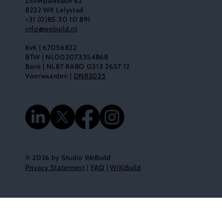
Zilverparkkade 62
8232 WK Lelystad
+31 (0)85 30 10 891
info@webuild.nl
KvK | 67056822
BTW | NL002073354B68
Bank | NL87 RABO 0313 2657 12
Voorwaarden |
DNR2025
® 2026 by Studio WeBuild
Privacy Statement
|
FAQ
|
WiKiBuild