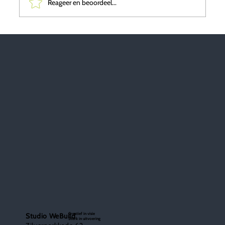
Reageer en beoordeel...
Bouwinnovatie: De toekomst van de
bouwsector
Creatief in visie
Studio WeBuild
Sterk in uitvoering