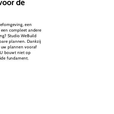
voor de
eefomgeving, een
r een compleet andere
ing? Studio WeBuild
lbare plannen. Dankzij
n uw plannen vooraf
. U bouwt niet op
lide fundament.