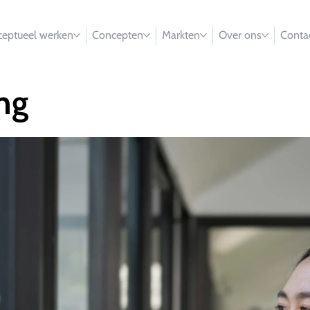
eptueel werken
Concepten
Markten
Over ons
Conta
ng