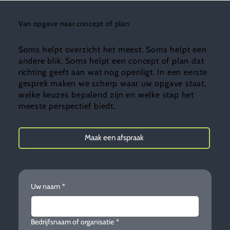
Van opgave naar concept of plan
Soms helpt overzicht het meest. Soms helpt een
andere blik. Soms helpt een concept of plan dat
richting geeft aan wat nog openligt. In een eerste
gesprek maken we scherp waar uw opgave staat,
welke keuzes bepalend zijn en welke stap het
meeste perspectief biedt.
Maak een afspraak
Uw naam
*
Bedrijfsnaam of organisatie
*