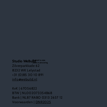
Creatief in visie
Studio WeBuild
Sterk in uitvoering
Zilverparkkade 62
8232 WK Lelystad
+31 (0)85 30 10 891
info@webuild.nl
KvK | 67056822
BTW | NL002073354B68
Bank | NL87 RABO 0313 2657 12
Voorwaarden |
DNR2025