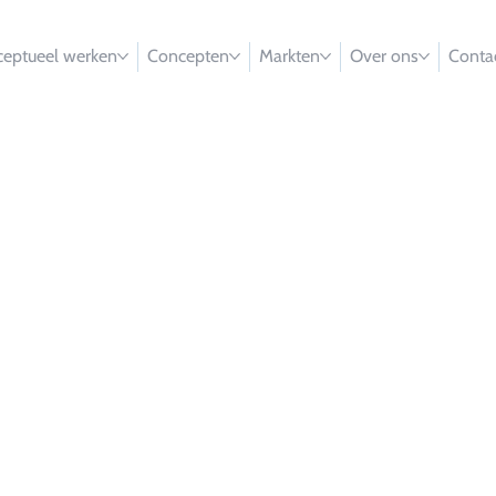
eptueel werken
Concepten
Markten
Over ons
Conta