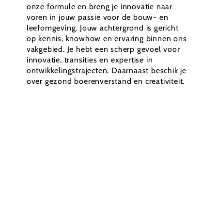
onze formule en breng je innovatie naar
voren in jouw passie voor de bouw- en
leefomgeving. Jouw achtergrond is gericht
op kennis, knowhow en ervaring binnen ons
vakgebied. Je hebt een scherp gevoel voor
innovatie, transities en expertise in
ontwikkelingstrajecten. Daarnaast beschik je
over gezond boerenverstand en creativiteit.
Bouw de toekomst mee bij Studio WeBuild
Jij bent iemand die durft, proactief is en zaken in
beweging zet. Je bent niet bang om nieuwe wegen in
te slaan en uitdagingen aan te gaan. Bij Studio
WeBuild geloven we dat vernieuwing het beste tot
stand komt in teamverband. Daarom zoeken we
mensen zoals jij, die graag samenwerken aan
grensverleggende projecten.