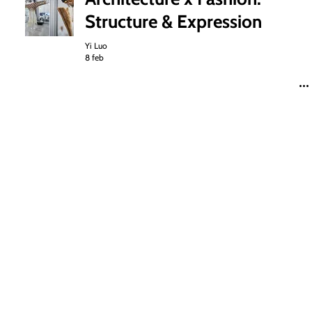
Structure & Expression
Yi Luo
8 feb
De Wooncoöperatie: Samen
vrijer wonen – Een model
voor de toekomst
Richard de Moel
24 jan
Waarom ik weiger te kiezen:
De kracht van kleur in een