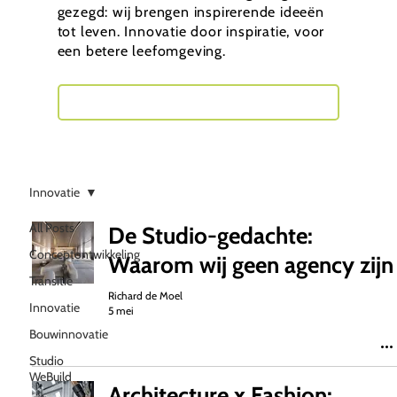
gezegd: wij brengen inspirerende ideeën
tot leven. Innovatie door inspiratie, voor
een betere leefomgeving.
Neem contact met mij op
Innovatie
All Posts
De Studio-gedachte:
Conceptontwikkeling
Waarom wij geen agency zijn
Transitie
Richard de Moel
Innovatie
5 mei
Bouwinnovatie
Studio
WeBuild
Architecture x Fashion: