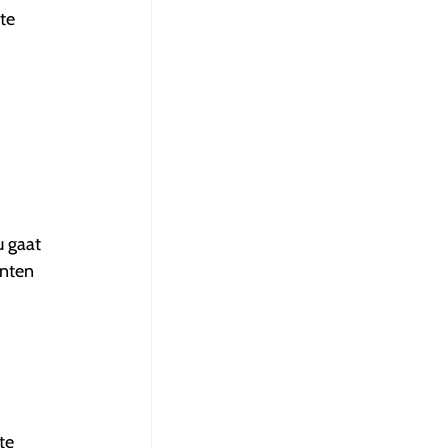
 te
u gaat
enten
te