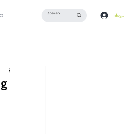
ct
Inloggen
ng