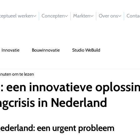
eptueel werken
Concepten
Markten
Over ons
Conta
Innovatie
Bouwinnovatie
Studio WeBuild
inuten om te lezen
 een innovatieve oplossi
gcrisis in Nederland
Nederland: een urgent probleem