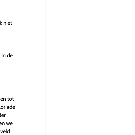
 niet
 in de
en tot
loriade
der
ben we
gveld