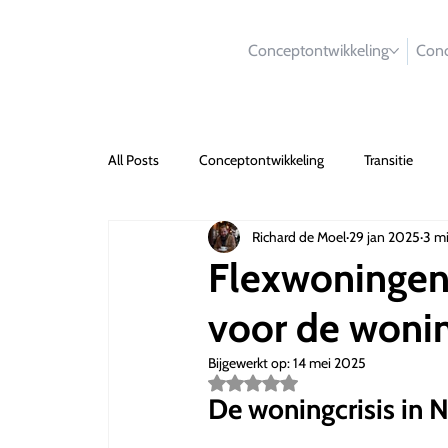
Conceptontwikkeling
Conc
All Posts
Conceptontwikkeling
Transitie
Richard de Moel
29 jan 2025
3 m
Flexwoningen:
voor de wonin
Bijgewerkt op:
14 mei 2025
Beoordeeld
met
De woningcrisis in 
NaN
uit