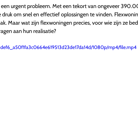
 een urgent probleem. Met een tekort van ongeveer 390.
druk om snel en effectief oplossingen te vinden. Flexwoni
. Maar wat zijn flexwoningen precies, voor wie zijn ze bed
agen aan hun realisatie?
o/c3def6_a50f1fa3c0664e619513d23de17da14d/1080p/mp4/file.mp4