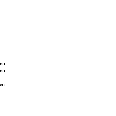
 en
 en
den