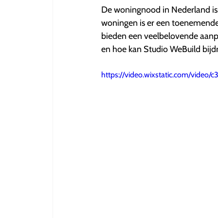
5
De woningnood in Nederland is
sterren.
woningen is er een toenemende 
bieden een veelbelovende aanpak
en hoe kan Studio WeBuild bijdr
https://video.wixstatic.com/vide