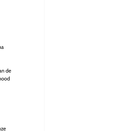
ma
an de
gnood
nze