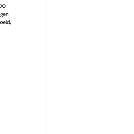
000
ngen
oeld,