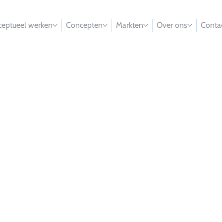
eptueel werken
Concepten
Markten
Over ons
Conta