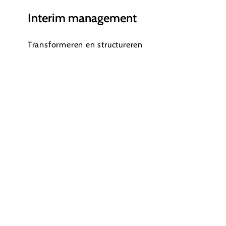
Interim management
Transformeren en structureren
De uitdaging
De organisatie, oorspronkelijk actief in de
evenementenbranche, ondervond tijdens de
coronacrisis een tekort aan opdrachten. Met de
ontwikkeling van corona teststraten creëerden ze
een innovatief businessmodel en betreden ze de
vastgoedsector, wat hen leidde naar de
bouwindustrie. Maar hoe transformeer je een
evenementenbedrijf naar een bouwonderneming?