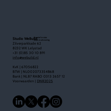
Creatief in visie
Studio WeBuild
Sterk in uitvoering
Zilverparkkade 62
8232 WK Lelystad
+31 (0)85 30 10 891
info@webuild.nl
KvK | 67056822
BTW | NL002073354B68
Bank | NL87 RABO 0313 2657 12
Voorwaarden |
DNR2025