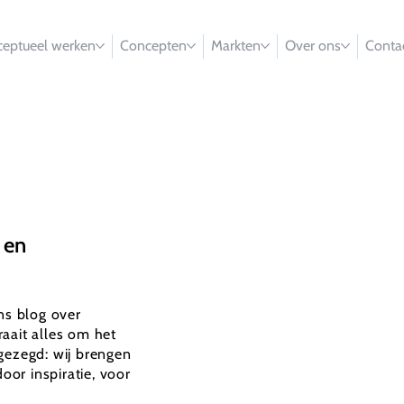
eptueel werken
Concepten
Markten
Over ons
Conta
 en
ons blog over
aait alles om het
gezegd: wij brengen
oor inspiratie, voor