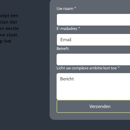
Uw naam
*
helpt een
plan dat
en eerste
E-mailadres
*
e staat,
ap het
Betreft:
Licht uw complexe ambitie kort toe
*
Verzenden