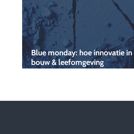
Blue monday: hoe innovatie in
bouw & leefomgeving
eenzaamheid en somberheid k
vermijden