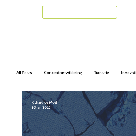
Neem contact met mij op
All Posts
Conceptontwikkeling
Transitie
Innovat
Richard de Moel
20 jan 2025