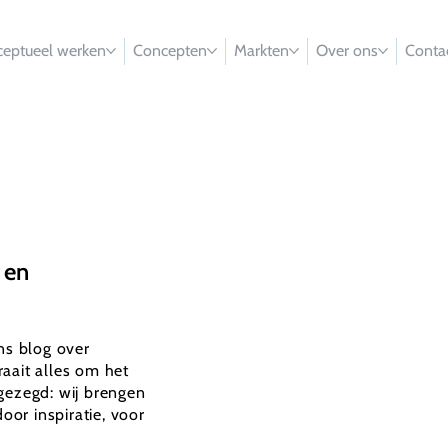
eptueel werken
Concepten
Markten
Over ons
Conta
 en
ons blog over
aait alles om het
gezegd: wij brengen
oor inspiratie, voor