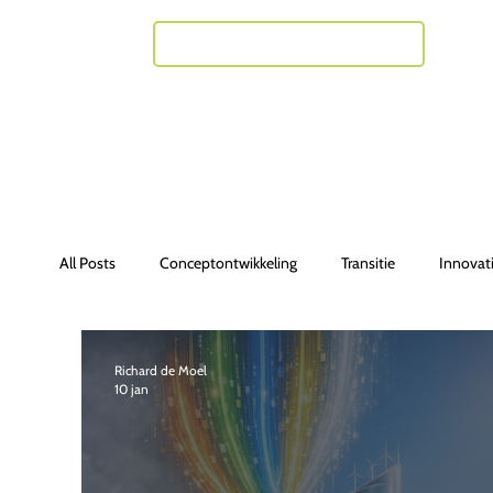
Neem contact met mij op
All Posts
Conceptontwikkeling
Transitie
Innovat
Richard de Moel
10 jan