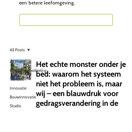
een betere leefomgeving.
Neem contact met mij op
All Posts
All Posts
Het echte monster onder je
Conceptontwikkeling
bed: waarom het systeem
Transitie
niet het probleem is, maar
Innovatie
wij – een blauwdruk voor
Bouwinnovatie
gedragsverandering in de
Studio
gebouwde omgeving
WeBuild
Richard de Moel
8 jun 2025