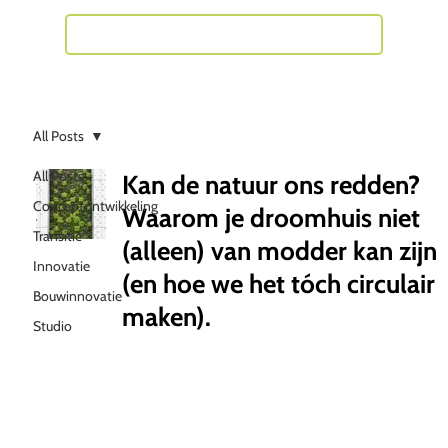
Neem contact met mij op
All Posts
All Posts
Kan de natuur ons redden?
Conceptontwikkeling
Waarom je droomhuis niet
Transitie
(alleen) van modder kan zijn
Innovatie
(en hoe we het tóch circulair
Bouwinnovatie
maken).
Studio
WeBuild
Richard de Moel
11 jun 2025