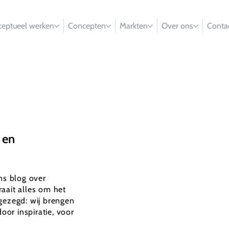
eptueel werken
Concepten
Markten
Over ons
Conta
 en
ons blog over
aait alles om het
gezegd: wij brengen
oor inspiratie, voor