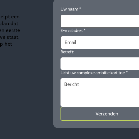
Uw naam
*
helpt een
plan dat
en eerste
E-mailadres
*
e staat,
ap het
Betreft:
Licht uw complexe ambitie kort toe
*
Verzenden