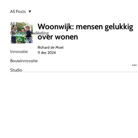
All Posts
All Posts
Woonwijk: mensen gelukkig
Conceptontwikkeling
over wonen
Transitie
Richard de Moel
Innovatie
11 dec 2024
Bouwinnovatie
Studio
WeBuild
Van opgave naar concept of plan
Soms helpt overzicht het meest. Soms helpt een
andere blik. Soms helpt een concept of plan dat
richting geeft aan wat nog openligt. In een eerste
gesprek maken we scherp waar uw opgave staat,