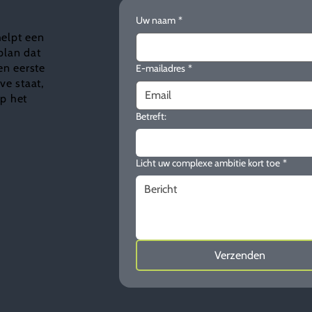
Uw naam
*
helpt een
plan dat
en eerste
E-mailadres
*
e staat,
ap het
Betreft:
Licht uw complexe ambitie kort toe
*
Verzenden