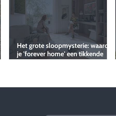
Het grote sloopmysterie: waarom
je 'forever home' een tikkende
tijdbom is voor de toekomst