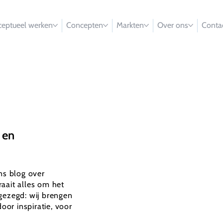
eptueel werken
Concepten
Markten
Over ons
Conta
 en
ons blog over
aait alles om het
gezegd: wij brengen
oor inspiratie, voor