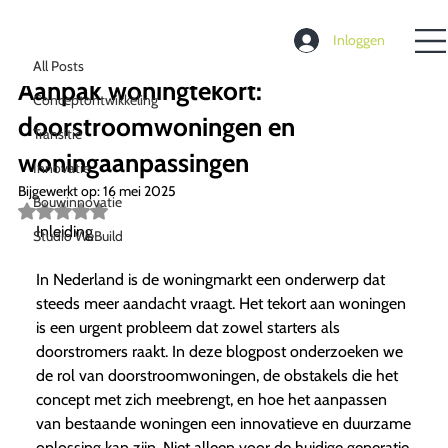
All Posts
Inloggen
Richard de Moel
16 jan 2025
3 minuten om te lezen
All Posts
Aanpak woningtekort:
Conceptontwikkeling
doorstroomwoningen en
Transitie
woningaanpassingen
Innovatie
Bijgewerkt op:
16 mei 2025
Bouwinnovatie
Beoordeeld
met
Inleiding
Studio WeBuild
NaN
uit
5
In Nederland is de woningmarkt een onderwerp dat
sterren.
steeds meer aandacht vraagt. Het tekort aan woningen
is een urgent probleem dat zowel starters als
doorstromers raakt. In deze blogpost onderzoeken we
de rol van doorstroomwoningen, de obstakels die het
concept met zich meebrengt, en hoe het aanpassen
van bestaande woningen een innovatieve en duurzame
oplossing kan zijn. Niet alleen voor de huidige generatie,