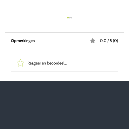
Opmerkingen
0.0 / 5 (0)
Reageer en beoordeel...
Conceptontwikkeling als oplossing voor
(tijdelijke) huisvesting met gemengde
doelgroepen