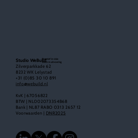
Creatief in visie
Studio WeBuild
Sterk in uitvoering
Zilverparkkade 62
8232 WK Lelystad
+31 (0)85 30 10 891
info@webuild.nl
KvK | 67056822
BTW | NL002073354B68
Bank | NL87 RABO 0313 2657 12
Voorwaarden |
DNR2025