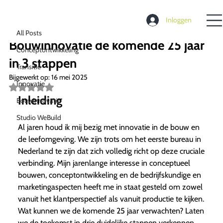
All Posts
Inloggen
Richard de Moel
1 jan 2025
3 minuten om te lezen
All Posts
Bouwinnovatie de komende 25 jaar
Conceptontwikkeling
in 3 stappen
Transitie
Bijgewerkt op:
16 mei 2025
Innovatie
Beoordeeld
met
Inleiding
Bouwinnovatie
NaN
uit
Studio WeBuild
5
Al jaren houd ik mij bezig met innovatie in de bouw en
sterren.
de leefomgeving. We zijn trots om het eerste bureau in
Nederland te zijn dat zich volledig richt op deze cruciale
verbinding. Mijn jarenlange interesse in conceptueel
bouwen, conceptontwikkeling en de bedrijfskundige en
marketingaspecten heeft me in staat gesteld om zowel
vanuit het klantperspectief als vanuit productie te kijken.
Wat kunnen we de komende 25 jaar verwachten? Laten
we de toekomst in drie duidelijke stappen verkennen.