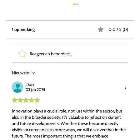
1 opmerking
0.0 / 5 (0)
Reageer en beoordeel...
Nieuwste
Soorten bouwinnovaties: de toekomst van
de bouwsector
Chris
03 jan 2025
Beoordeeld
met
Innovation plays a crucial role, not just within the sector, but
5
also in the broader society. It's valuable to reflect on current
uit
and future developments. Whether these become directly
5
visible or come to us in other ways, we will discover that in the
sterren.
future. The most important thing is that we embrace