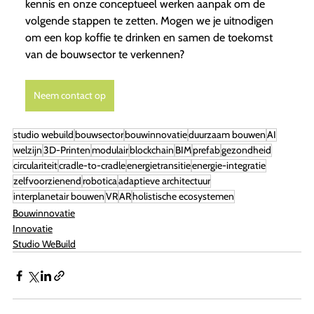
kennis en onze conceptueel werken aanpak om de
volgende stappen te zetten. Mogen we je uitnodigen
om een kop koffie te drinken en samen de toekomst
van de bouwsector te verkennen?
Neem contact op
studio webuild
bouwsector
bouwinnovatie
duurzaam bouwen
AI
welzijn
3D-Printen
modulair
blockchain
BIM
prefab
gezondheid
circulariteit
cradle-to-cradle
energietransitie
energie-integratie
zelfvoorzienend
robotica
adaptieve architectuur
interplanetair bouwen
VR
AR
holistische ecosystemen
Bouwinnovatie
Innovatie
Studio WeBuild