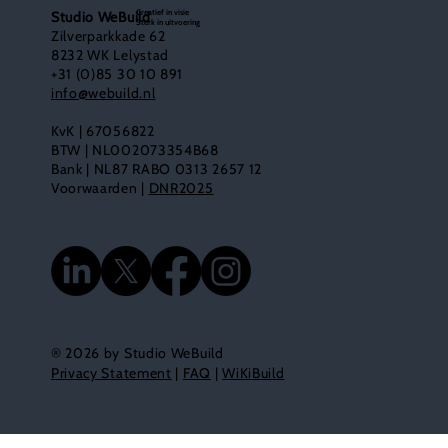
Creatief in visie
Studio WeBuild
Sterk in uitvoering
Zilverparkkade 62
8232 WK Lelystad
+31 (0)85 30 10 891
info@webuild.nl
KvK | 67056822
BTW | NL002073354B68
Bank | NL87 RABO 0313 2657 12
Voorwaarden |
DNR2025
® 2026 by Studio WeBuild
Privacy Statement
|
FAQ
|
WiKiBuild