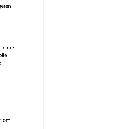
geren
 in hoe
olle
d.
en om