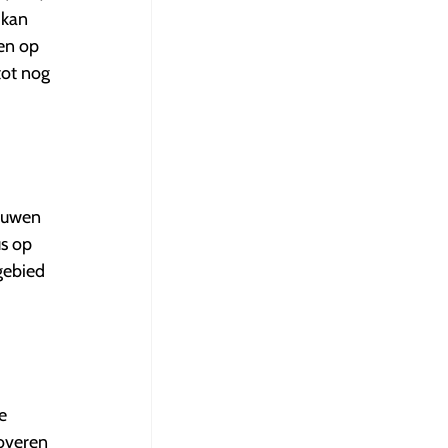
 kan
den op
tot nog
bouwen
s op
gebied
e
noveren