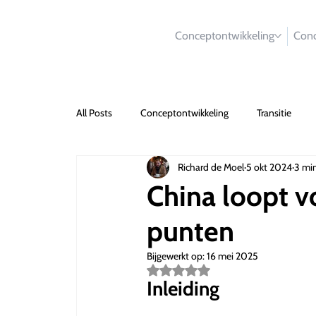
Conceptontwikkeling
Conc
All Posts
Conceptontwikkeling
Transitie
Richard de Moel
5 okt 2024
3 mi
China loopt v
punten
Bijgewerkt op:
16 mei 2025
Beoordeeld
met
Inleiding
NaN
uit