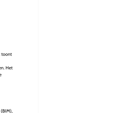
t toont
en. Het
e
 (BIM),