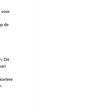
 voor
op de
. Dit
 van
kortere
n