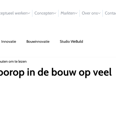
eptueel werken
Concepten
Markten
Over ons
Conta
Innovatie
Bouwinnovatie
Studio WeBuild
nuten om te lezen
oorop in de bouw op veel