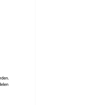
rden.
delen