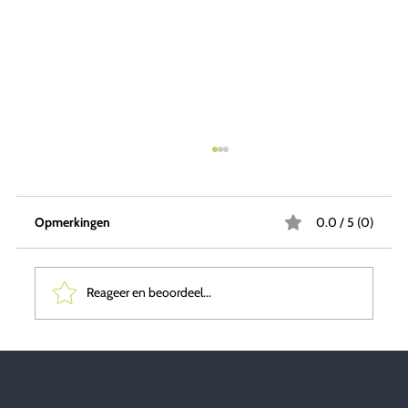
Opmerkingen
0.0 / 5 (0)
Reageer en beoordeel...
Conceptontwikkeling als oplossing voor
(tijdelijke) huisvesting met gemengde
doelgroepen