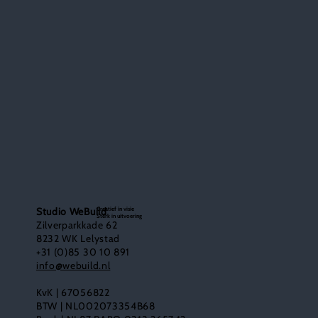
Creatief in visie
Studio WeBuild
Sterk in uitvoering
Zilverparkkade 62
8232 WK Lelystad
+31 (0)85 30 10 891
info@webuild.nl
KvK | 67056822
BTW | NL002073354B68