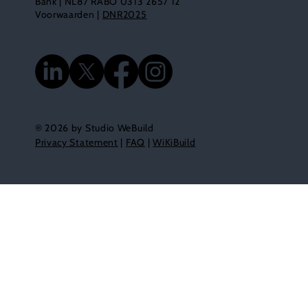
Bank | NL87 RABO 0313 2657 12
Voorwaarden |
DNR2025
® 2026 by Studio WeBuild
Privacy Statement
|
FAQ
|
WiKiBuild