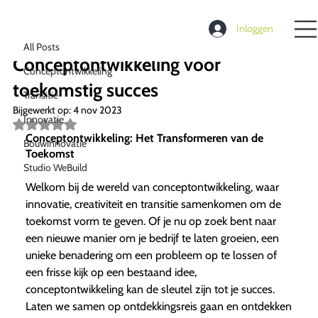
All Posts
Inloggen
Richard de Moel
29 okt 2023
2 minuten om te lezen
All Posts
Conceptontwikkeling voor
Conceptontwikkeling
toekomstig succes
Transitie
Bijgewerkt op:
4 nov 2023
Innovatie
Beoordeeld
met
Conceptontwikkeling: Het Transformeren van de
Bouwinnovatie
NaN
Toekomst
uit
Studio WeBuild
5
sterren.
Welkom bij de wereld van conceptontwikkeling, waar
innovatie, creativiteit en transitie samenkomen om de
toekomst vorm te geven. Of je nu op zoek bent naar
een nieuwe manier om je bedrijf te laten groeien, een
unieke benadering om een probleem op te lossen of
een frisse kijk op een bestaand idee,
conceptontwikkeling kan de sleutel zijn tot je succes.
Laten we samen op ontdekkingsreis gaan en ontdekken