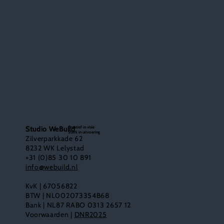
Creatief in visie
Studio WeBuild
Sterk in uitvoering
Zilverparkkade 62
8232 WK Lelystad
+31 (0)85 30 10 891
info@webuild.nl
KvK | 67056822
BTW | NL002073354B68
Bank | NL87 RABO 0313 2657 12
Voorwaarden |
DNR2025