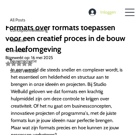
All Posts
Inloggen
Richard de Moel
1 apr 2024
3 minuten om te lezen
All Posts
Formats over formats toepassen
Conceptontwikkeling
voor een creatief proces in de bouw
Transitie
en leefomgeving
Innovatie
Bijgewerkt op:
16 mei 2025
Bouwinnovatie
Beoordeeld
met
In een wereld die steeds sneller en complexer wordt, is
Studio WeBuild
NaN
het essentieel om helderheid en structuur aan te
uit
5
brengen in onze ideeën en projecten. Bij Studio
sterren.
WeBuild geloven we dat formats een krachtig
hulpmiddel zijn om deze controle te krijgen over
creativiteit. Of het nu gaat om businessconcepten,
innovatieve projecten of programma's, met de juiste
formats kun je jouw ideeën naar perfectie brengen.
Maar wat zijn formats precies en hoe kunnen ze jouw
processen verbeteren?