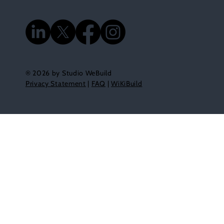
® 2026 by Studio WeBuild
Privacy Statement
|
FAQ
|
WiKiBuild