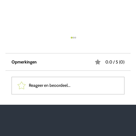
Opmerkingen
0.0 / 5 (0)
Reageer en beoordeel...
Biofilisch ontwerpen: een innovatieve
benadering van conceptontwikkeling