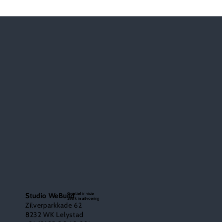
Conceptontwikkeling als oplossing voor
(tijdelijke) huisvesting met gemengde
doelgroepen
Creatief in visie
Studio WeBuild
Sterk in uitvoering
Zilverparkkade 62
8232 WK Lelystad