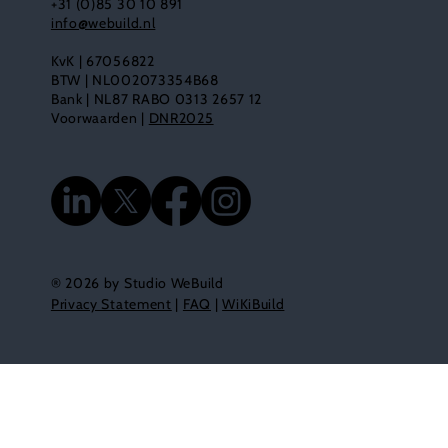
+31 (0)85 30 10 891
info@webuild.nl
KvK | 67056822
BTW | NL002073354B68
Bank | NL87 RABO 0313 2657 12
Voorwaarden |
DNR2025
® 2026 by Studio WeBuild
Privacy Statement
|
FAQ
|
WiKiBuild