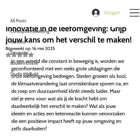
All Posts
Inloggen
Richard de Moel
18 jan 2025
4 minuten om te lezen
All Posts
Innovatie in de leefomgeving: Grijp
Conceptontwikkeling
jouw kans om het verschil te maken!
Transitie
Bijgewerkt op:
16 mei 2025
Innovatie
Beoordeeld
met
In een wereld die constant in beweging is, worden we
Bouwinnovatie
NaN
geconfronteerd met een reeks grote uitdagingen die
uit
Studio WeBuild
5
onze leefomgeving bedreigen. Steden groeien als kool,
sterren.
de klimaatverandering laat onmiskenbare sporen na, en
de roep om duurzaamheid klinkt steeds luider. Maar
stel je eens voor: wat als jij de kracht hebt om
daadwerkelijk het verschil te maken? Wat als jouw
ideeën en acties een ketenreactie kunnen veroorzaken
die een positieve impact heeft op jouw omgeving en
zelfs daarbuiten?