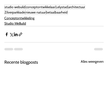
studio webuild
conceptontwikkelaar
Lelystad
architectuur
Zilverparkkade
nieuwe natuur
betaalbaarheid
Conceptontwikkeling
Studio WeBuild
Alles weergeven
Recente blogposts