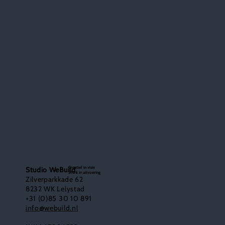
Flevoland, super provincie: de toekomst van
wijkontwikkeling in Nederland
Creatief in visie
Studio WeBuild
Sterk in uitvoering
Zilverparkkade 62
8232 WK Lelystad
+31 (0)85 30 10 891
info@webuild.nl