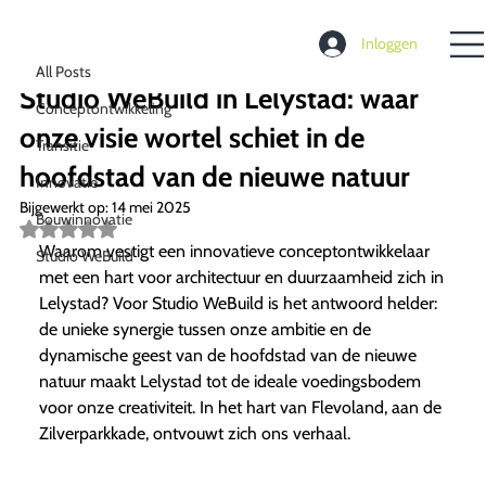
All Posts
Inloggen
Richard de Moel
4 mei 2025
4 minuten om te lezen
All Posts
Studio WeBuild in Lelystad: waar
Conceptontwikkeling
onze visie wortel schiet in de
Transitie
hoofdstad van de nieuwe natuur
Innovatie
Bijgewerkt op:
14 mei 2025
Bouwinnovatie
Beoordeeld
met
Waarom vestigt een innovatieve conceptontwikkelaar
Studio WeBuild
NaN
met een hart voor architectuur en duurzaamheid zich in
uit
5
Lelystad? Voor Studio WeBuild is het antwoord helder:
sterren.
de unieke synergie tussen onze ambitie en de
dynamische geest van de hoofdstad van de nieuwe
natuur maakt Lelystad tot de ideale voedingsbodem
voor onze creativiteit. In het hart van Flevoland, aan de
Zilverparkkade, ontvouwt zich ons verhaal.