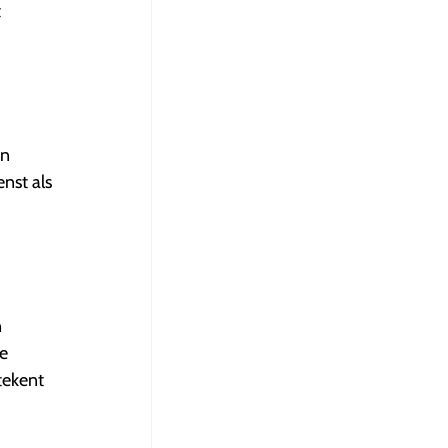
t
in
nst als
n
we
tekent