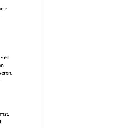
hele
n
l- en
en
veren.
.
omst.
t