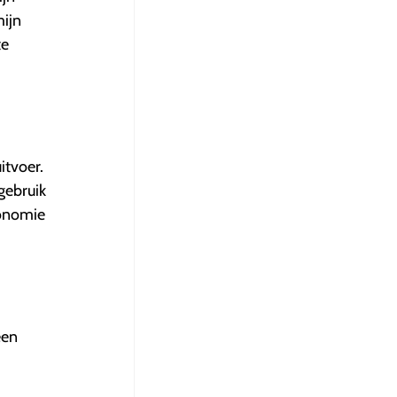
mijn
te
itvoer.
gebruik
tonomie
een