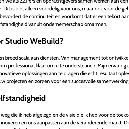
 we als ZZP’ers en opdrachtgevers samen werken aan een
 Dit is niet alleen voordelig voor ons, maar ook voor de ge
evordert de continuïteit en voorkomt dat er een tekort aa
zelfstandigheid vanuit ondernemerschap omarmen.
r Studio WeBuild?
en breed scala aan diensten. Van management tot ontwikke
terim professional klaar om u te ondersteunen. Mijn ervaring 
nnovatieve oplossingen aan te dragen die echt resultaat ople
 projecten en zorgen voor een succesvolle samenwerking
lfstandigheid
e weg die ik heb afgelegd en de visie die ik heb voor de toek
n innoveren en ons aanpassen aan de veranderende markt. Di