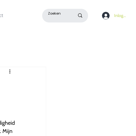
ct
Inloggen
digheid
. Mijn