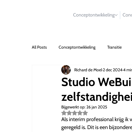
Conceptontwikkeling
Conc
All Posts
Conceptontwikkeling
Transitie
Richard de Moel
2 dec 2024
4 mi
Studio WeBui
zelfstandighe
Bijgewerkt op:
26 jan 2025
Beoordeeld
met
Als interim professional krijg i
NaN
geregeld is. Dit is een bijzonde
uit