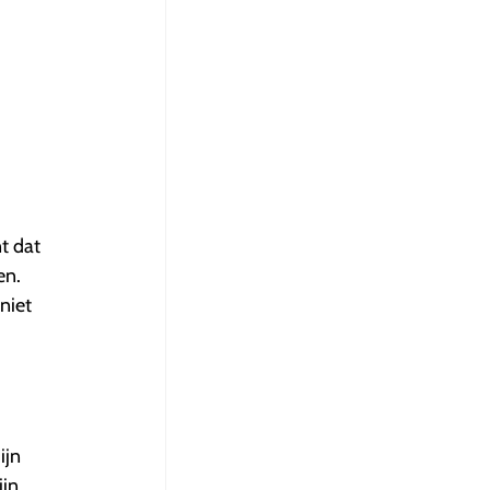
t dat
en.
niet
ijn
ijn