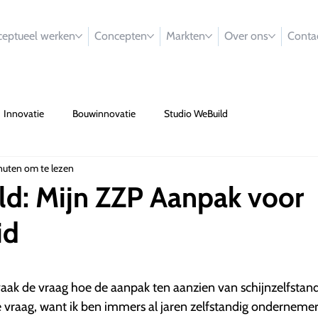
eptueel werken
Concepten
Markten
Over ons
Conta
Innovatie
Bouwinnovatie
Studio WeBuild
nuten om te lezen
ld: Mijn ZZP Aanpak voor
id
k vaak de vraag hoe de aanpak ten aanzien van schijnzelfstan
re vraag, want ik ben immers al jaren zelfstandig ondernemer