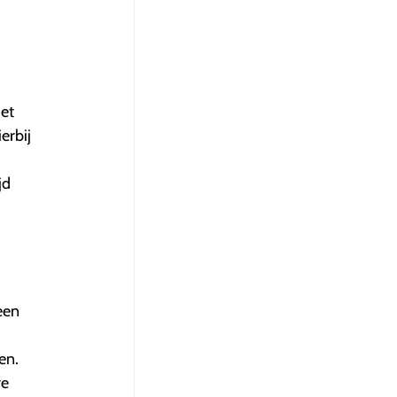
et
erbij
jd
een
en.
re