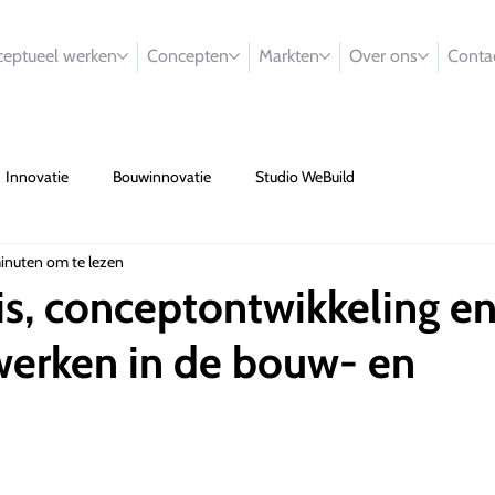
eptueel werken
Concepten
Markten
Over ons
Conta
Innovatie
Bouwinnovatie
Studio WeBuild
inuten om te lezen
s, conceptontwikkeling e
werken in de bouw- en