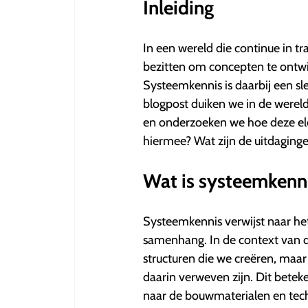
met
Inleiding
NaN
uit
5
In een wereld die continue in tra
sterren.
bezitten om concepten te ontwik
Systeemkennis is daarbij een sl
blogpost duiken we in de werel
en onderzoeken we hoe deze el
hiermee? Wat zijn de uitdaginge
Wat is systeemkenn
Systeemkennis verwijst naar he
samenhang. In de context van d
structuren die we creëren, maa
daarin verweven zijn. Dit betek
naar de bouwmaterialen en tec