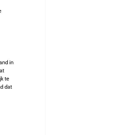
e
and in
at
k te
d dat