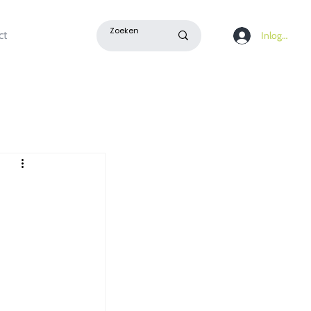
ct
Inloggen
n