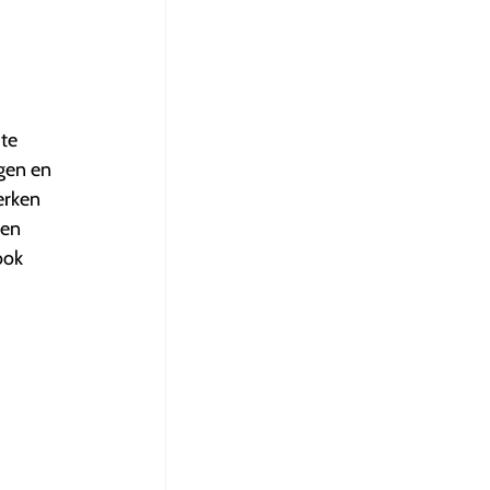
te
gen en
erken
 en
ook