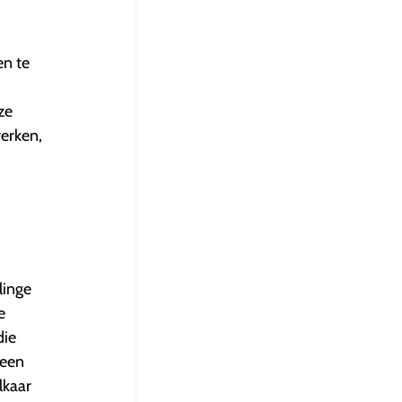
en te
ze
erken,
linge
e
die
leen
lkaar