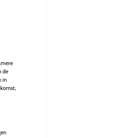
zamere
n de
 in
ekomst,
gen