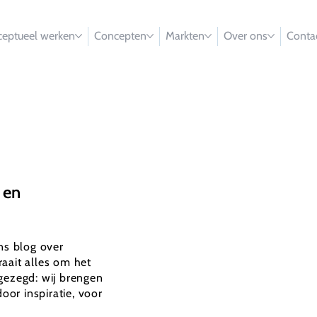
eptueel werken
Concepten
Markten
Over ons
Conta
 en
ons blog over
aait alles om het
gezegd: wij brengen
oor inspiratie, voor