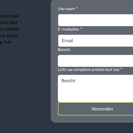
Uw naam
*
helpt een
plan dat
en eerste
E-mailadres
*
e staat,
ap het
Betreft:
Licht uw complexe ambitie kort toe
*
Verzenden