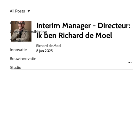
All Posts
All Posts
Interim Manager - Directeur:
Conceptontwikkeling
Ik ben Richard de Moel
Transitie
Richard de Moel
Innovatie
8 jan 2025
Bouwinnovatie
Studio
WeBuild
Van opgave naar concept of plan
Soms helpt overzicht het meest. Soms helpt een
andere blik. Soms helpt een concept of plan dat
richting geeft aan wat nog openligt. In een eerste
gesprek maken we scherp waar uw opgave staat,