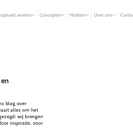
eptueel werken
Concepten
Markten
Over ons
Conta
 en
ons blog over
aait alles om het
gezegd: wij brengen
oor inspiratie, voor