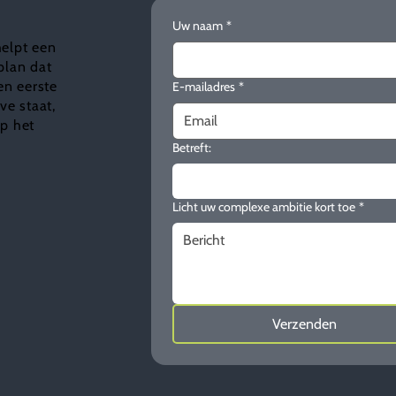
Uw naam
*
helpt een
plan dat
en eerste
E-mailadres
*
e staat,
ap het
Betreft:
Licht uw complexe ambitie kort toe
*
Verzenden