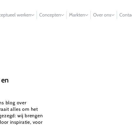
eptueel werken
Concepten
Markten
Over ons
Conta
 en
ons blog over
aait alles om het
gezegd: wij brengen
oor inspiratie, voor