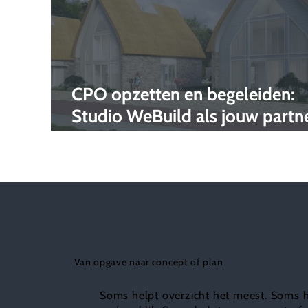
CPO opzetten en begeleiden:
Studio WeBuild als jouw partn
in co-creatie
Van opgave naar concept of plan
Soms helpt overzicht het meest. Soms 