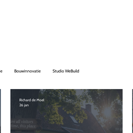
ie
Bouwinnovatie
Studio WeBuild
Richard de Moel
26 jan