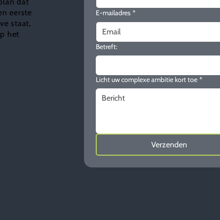
plan dat
en eerste
E-mailadres
*
e staat,
ap het
Betreft:
Licht uw complexe ambitie kort toe
*
Verzenden