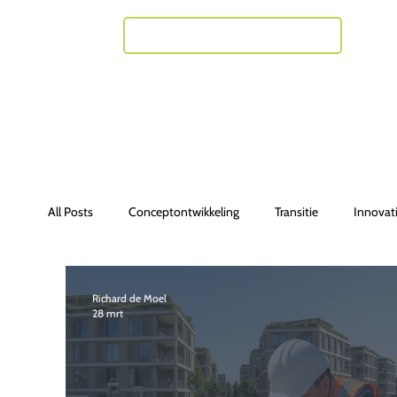
Neem contact met mij op
All Posts
Conceptontwikkeling
Transitie
Innovat
Richard de Moel
28 mrt