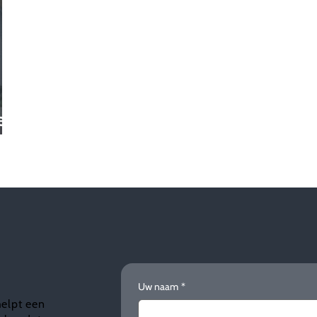
er
Uw naam
*
helpt een