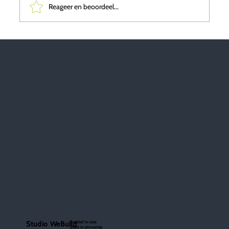
Reageer en beoordeel...
Trends 2025: Bouwinnovatie en
Leefomgeving
Creatief in visie
Studio WeBuild
Sterk in uitvoering