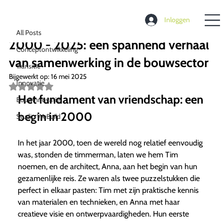
All Posts
Inloggen
Richard de Moel
17 nov 2024
3 minuten om te lezen
All Posts
2000 - 2025: een spannend verhaal
Conceptontwikkeling
van samenwerking in de bouwsector
Transitie
Bijgewerkt op:
16 mei 2025
Innovatie
Beoordeeld
met
Het fundament van vriendschap: een
Bouwinnovatie
NaN
uit
begin in 2000
Studio WeBuild
5
sterren.
In het jaar 2000, toen de wereld nog relatief eenvoudig
was, stonden de timmerman, laten we hem Tim
noemen, en de architect, Anna, aan het begin van hun
gezamenlijke reis. Ze waren als twee puzzelstukken die
perfect in elkaar pasten: Tim met zijn praktische kennis
van materialen en technieken, en Anna met haar
creatieve visie en ontwerpvaardigheden. Hun eerste