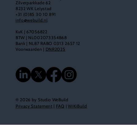
Zilverparkkade 62
8232 WK Lelystad
+31 (0)85 30 10 891
info@webuild.nl
KvK | 67056822
BTW | NL002073354B68
Bank | NL87 RABO 0313 2657 12
Voorwaarden |
DNR2025
® 2026 by Studio WeBuild
Privacy Statement
|
FAQ
|
WiKiBuild