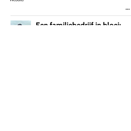
Een familiebedrijf in bloei:
Studio WeBuild verwelkomt
Jess-Avery
Richard de Moel
9 apr 2025
Bouwinnovatie met AI:
kansen en uitdagingen voor
de toekomst
Richard de Moel
31 jan 2025