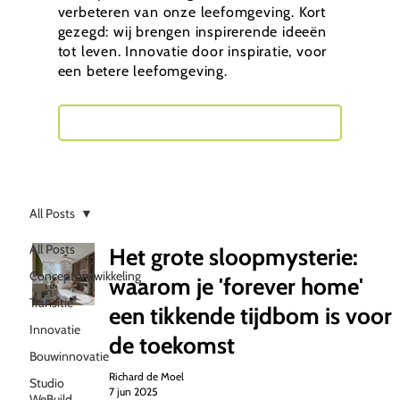
verbeteren van onze leefomgeving. Kort
gezegd: wij brengen inspirerende ideeën
tot leven. Innovatie door inspiratie, voor
een betere leefomgeving.
Neem contact met mij op
All Posts
All Posts
Het grote sloopmysterie:
Conceptontwikkeling
waarom je 'forever home'
Transitie
een tikkende tijdbom is voor
Innovatie
de toekomst
Bouwinnovatie
Richard de Moel
Studio
7 jun 2025
WeBuild