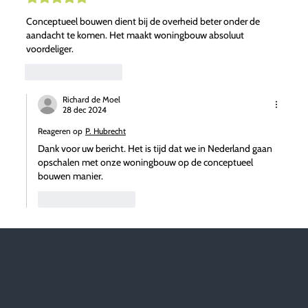
met
Conceptueel bouwen dient bij de overheid beter onder de
5
aandacht te komen. Het maakt woningbouw absoluut
uit
voordeliger.
5
sterren.
Like
Reageren
Richard de Moel
28 dec 2024
Reageren op
P. Hubrecht
Dank voor uw bericht. Het is tijd dat we in Nederland gaan
opschalen met onze woningbouw op de conceptueel
bouwen manier.
Like
Reageren