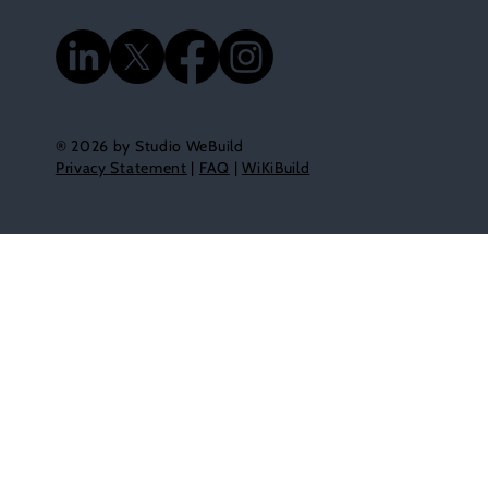
® 2026 by Studio WeBuild
Privacy Statement
|
FAQ
|
WiKiBuild