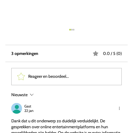
3 opmerkingen
0.0 / 5 (0)
Reageer en beoordeel...
Nieuwste
Onderzoek Conceptueel Bouwen over De
Toekomst van de Bouw: Conceptueel
Gast
22 jan
Bouwen en de Rol van Studio Webuild
Dank dat u dit onderwerp zo duidelijk verduidelijkt. De
gesprekken over online entertainmentplatforms en hun
mogelijkheden zijn helder. Op de website is er extra informatie