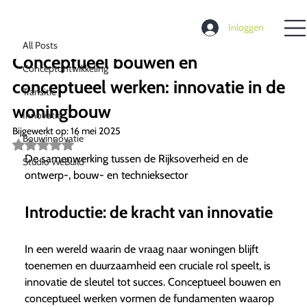
All Posts
Inloggen
Richard de Moel
23 apr 2024
3 minuten om te lezen
All Posts
Conceptueel bouwen en
Conceptontwikkeling
conceptueel werken: innovatie in de
Transitie
woningbouw
Innovatie
Bijgewerkt op:
16 mei 2025
Bouwinnovatie
Beoordeeld
met
De samenwerking tussen de Rijksoverheid en de
Studio WeBuild
NaN
ontwerp-, bouw- en technieksector
uit
5
sterren.
Introductie: de kracht van innovatie
In een wereld waarin de vraag naar woningen blijft
toenemen en duurzaamheid een cruciale rol speelt, is
innovatie de sleutel tot succes. Conceptueel bouwen en
conceptueel werken vormen de fundamenten waarop