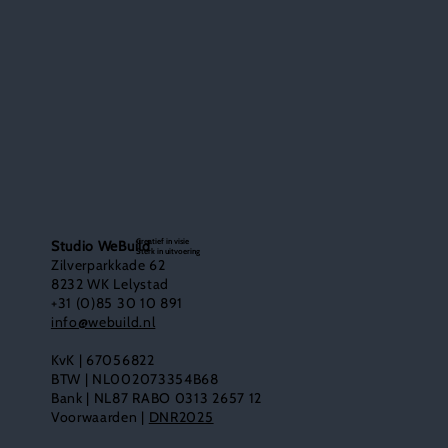
Creatief in visie
Studio WeBuild
Sterk in uitvoering
Zilverparkkade 62
8232 WK Lelystad
+31 (0)85 30 10 891
info@webuild.nl
KvK | 67056822
BTW | NL002073354B68
Bank | NL87 RABO 0313 2657 12
Voorwaarden |
DNR2025