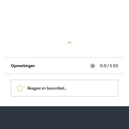
Opmerkingen
0.0 / 5 (0)
Reageer en beoordeel...
Conceptueel Werken Helpt de Transitie te
Versnellen