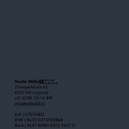
Creatief in visie
Studio WeBuild
Sterk in uitvoering
Zilverparkkade 62
8232 WK Lelystad
+31 (0)85 30 10 891
info@webuild.nl
KvK | 67056822
BTW | NL002073354B68
Bank | NL87 RABO 0313 2657 12