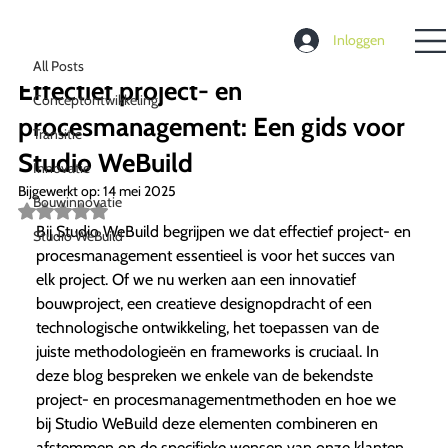
All Posts
Inloggen
Richard de Moel
27 jan 2025
4 minuten om te lezen
All Posts
Effectief project- en
Conceptontwikkeling
procesmanagement: Een gids voor
Transitie
Studio WeBuild
Innovatie
Bijgewerkt op:
14 mei 2025
Bouwinnovatie
Beoordeeld
met
Bij Studio WeBuild begrijpen we dat effectief project- en
Studio WeBuild
NaN
procesmanagement essentieel is voor het succes van
uit
5
elk project. Of we nu werken aan een innovatief
sterren.
bouwproject, een creatieve designopdracht of een
technologische ontwikkeling, het toepassen van de
juiste methodologieën en frameworks is cruciaal. In
deze blog bespreken we enkele van de bekendste
project- en procesmanagementmethoden en hoe we
bij Studio WeBuild deze elementen combineren en
afstemmen op de specifieke wensen van onze klanten.