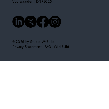
Voorwaarden |
DNR2025
® 2026 by Studio WeBuild
Privacy Statement
|
FAQ
|
WiKiBuild