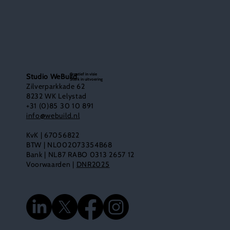
Creatief in visie
Studio WeBuild
Sterk in uitvoering
Zilverparkkade 62
8232 WK Lelystad
+31 (0)85 30 10 891
info@webuild.nl
KvK | 67056822
BTW | NL002073354B68
Bank | NL87 RABO 0313 2657 12
Voorwaarden |
DNR2025