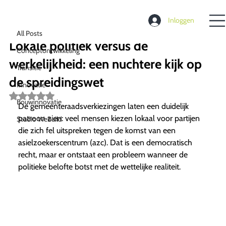
All Posts
Inloggen
Richard de Moel
20 mrt
2 minuten om te lezen
All Posts
Lokale politiek versus de
Conceptontwikkeling
werkelijkheid: een nuchtere kijk op
Transitie
de spreidingswet
Innovatie
Beoordeeld
Bouwinnovatie
met
De gemeenteraadsverkiezingen laten een duidelijk
NaN
patroon zien: veel mensen kiezen lokaal voor partijen
Studio WeBuild
uit
5
die zich fel uitspreken tegen de komst van een
sterren.
asielzoekerscentrum (azc). Dat is een democratisch
recht, maar er ontstaat een probleem wanneer de
politieke belofte botst met de wettelijke realiteit.