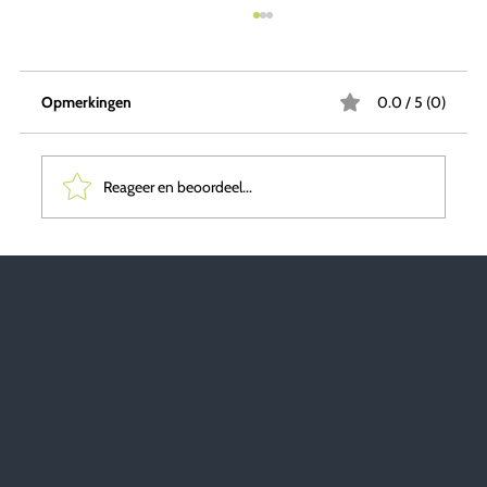
Opmerkingen
0.0 / 5 (0)
Reageer en beoordeel...
Conceptontwikkeling als oplossing voor
(tijdelijke) huisvesting met gemengde
doelgroepen