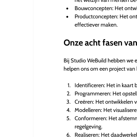
het welzijn van mensen be
Bouwconcepten: Het ontwi
Productconcepten: Het ont
effectiever maken.
Onze acht fasen van
Bij Studio WeBuild hebben we ee
helpen ons om een project van b
Identificeren: Het in kaar
Programmeren: Het opstell
Creëren: Het ontwikkelen v
Modelleren: Het visualiser
Conformeren: Het afstemme
regelgeving.
Realiseren: Het daadwerkel