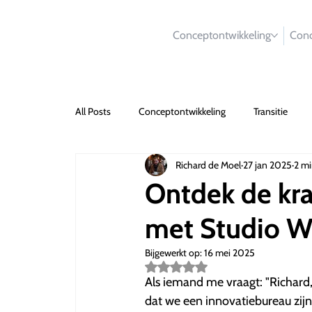
Conceptontwikkeling
Conc
All Posts
Conceptontwikkeling
Transitie
Richard de Moel
27 jan 2025
2 mi
Ontdek de kr
met Studio W
Bijgewerkt op:
16 mei 2025
Beoordeeld
met
Als iemand me vraagt: "Richard, 
NaN
dat we een innovatiebureau zijn
uit