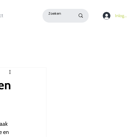
ct
Inloggen
en
vaak
e en