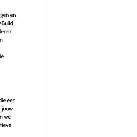
jgen en
eBuild
leren
en
le
die een
r jouw
en we
tieve