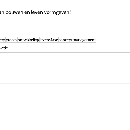
an bouwen en leven vormgeven!
erp
proces
ontwikkeling
levensfase
conceptmanagement
vatie