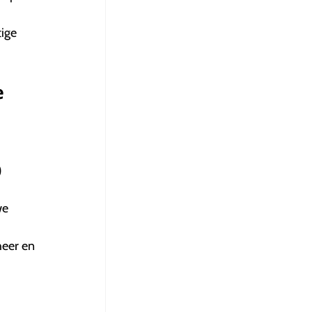
ige
e
)
we
heer en