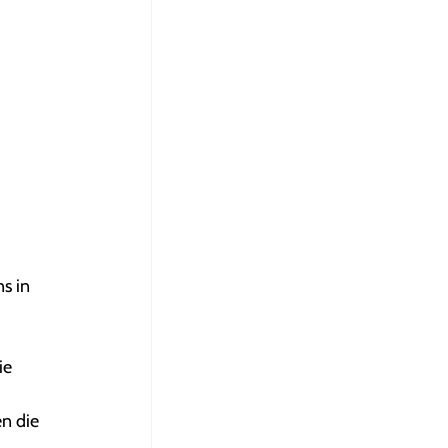
s in
ie
n die