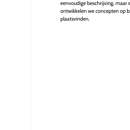
5
eenvoudige beschrijving, maar e
sterren.
ontwikkelen we concepten op bas
plaatsvinden.