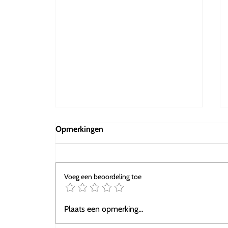
Opmerkingen
Voeg een beoordeling toe
Transformeer de leefomgeving
Plaats een opmerking...
met Studio WeBuild