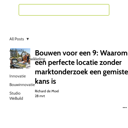
Neem contact met mij op
All Posts
All Posts
Bouwen voor een 9: Waarom
Conceptontwikkeling
een perfecte locatie zonder
Transitie
marktonderzoek een gemiste
Innovatie
kans is
Bouwinnovatie
Richard de Moel
Studio
28 mrt
WeBuild
Gezocht: De grondslag voor