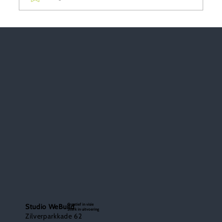
Richard de Moel: Innovatie, vertrouwen en
de kracht van 'Positief Naïef'
Creatief in visie
Studio WeBuild
Sterk in uitvoering
Zilverparkkade 62