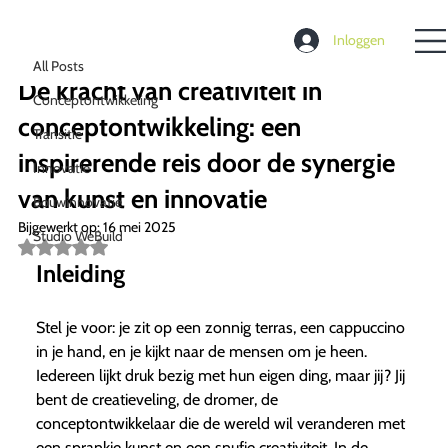
All Posts
Inloggen
Richard de Moel
26 jan 2025
4 minuten om te lezen
All Posts
De kracht van creativiteit in
Conceptontwikkeling
conceptontwikkeling: een
Transitie
inspirerende reis door de synergie
Innovatie
van kunst en innovatie
Bouwinnovatie
Bijgewerkt op:
16 mei 2025
Studio WeBuild
Beoordeeld
met
Inleiding
NaN
uit
5
Stel je voor: je zit op een zonnig terras, een cappuccino
sterren.
in je hand, en je kijkt naar de mensen om je heen.
Iedereen lijkt druk bezig met hun eigen ding, maar jij? Jij
bent de creatieveling, de dromer, de
conceptontwikkelaar die de wereld wil veranderen met
een sprankje kunst en een snufje creativiteit. In de