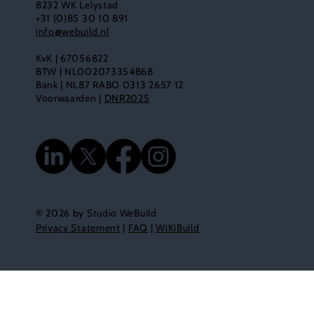
8232 WK Lelystad
+31 (0)85 30 10 891
info@webuild.nl
KvK | 67056822
BTW | NL002073354B68
Bank | NL87 RABO 0313 2657 12
Voorwaarden |
DNR2025
® 2026 by Studio WeBuild
Privacy Statement
|
FAQ
|
WiKiBuild