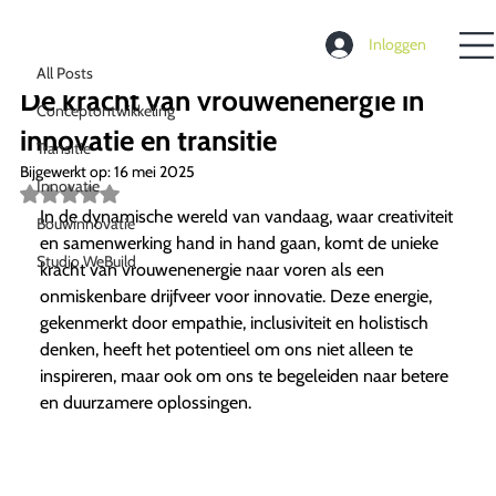
All Posts
Inloggen
Richard de Moel
23 jan 2025
3 minuten om te lezen
All Posts
De kracht van vrouwenenergie in
Conceptontwikkeling
innovatie en transitie
Transitie
Bijgewerkt op:
16 mei 2025
Innovatie
Beoordeeld
met
In de dynamische wereld van vandaag, waar creativiteit
Bouwinnovatie
NaN
en samenwerking hand in hand gaan, komt de unieke
uit
Studio WeBuild
5
kracht van vrouwenenergie naar voren als een
sterren.
onmiskenbare drijfveer voor innovatie. Deze energie,
gekenmerkt door empathie, inclusiviteit en holistisch
denken, heeft het potentieel om ons niet alleen te
inspireren, maar ook om ons te begeleiden naar betere
en duurzamere oplossingen.