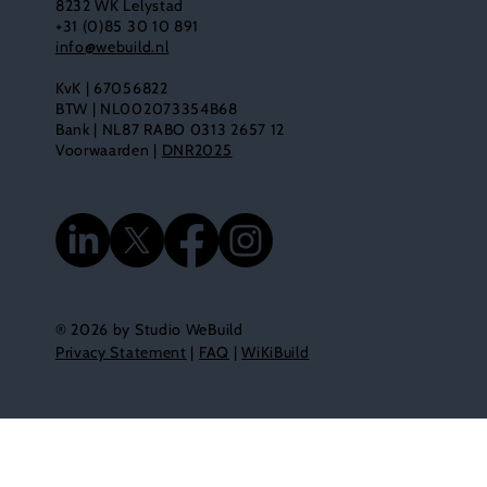
8232 WK Lelystad
+31 (0)85 30 10 891
info@webuild.nl
KvK | 67056822
BTW | NL002073354B68
Bank | NL87 RABO 0313 2657 12
Voorwaarden |
DNR2025
® 2026 by Studio WeBuild
Privacy Statement
|
FAQ
|
WiKiBuild