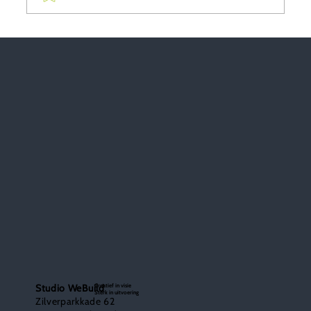
Conceptueel werken: Wat doet een
innovatiebureau voor de bouw en
leefomgeving?
Creatief in visie
Studio WeBuild
Sterk in uitvoering
Zilverparkkade 62