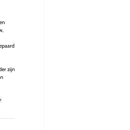
ken
w,
gepaard
er zijn
en
e