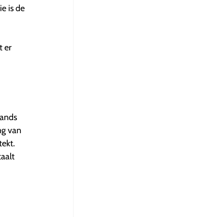
e is de
t er
lands
ng van
ekt.
aalt