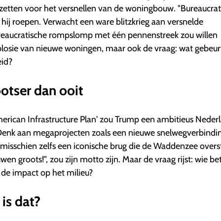
inzetten voor het versnellen van de woningbouw. "Bureaucrati
 hij roepen. Verwacht een ware blitzkrieg aan versnelde
ureaucratische rompslomp met één pennenstreek zou willen
plosie van nieuwe woningen, maar ook de vraag: wat gebeur
eid?
ootser dan ooit
merican Infrastructure Plan' zou Trump een ambitieus Neder
. Denk aan megaprojecten zoals een nieuwe snelwegverbindi
isschien zelfs een iconische brug die de Waddenzee overst
n groots!", zou zijn motto zijn. Maar de vraag rijst: wie bet
 de impact op het milieu?
is dat?