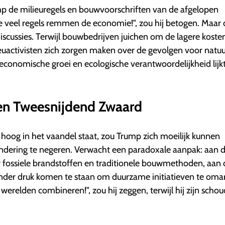
 de milieuregels en bouwvoorschriften van de afgelopen
 veel regels remmen de economie!", zou hij betogen. Maar 
discussies. Terwijl bouwbedrijven juichen om de lagere koste
euactivisten zich zorgen maken over de gevolgen voor natuu
 economische groei en ecologische verantwoordelijkheid lijk
en Tweesnijdend Zwaard
hoog in het vaandel staat, zou Trump zich moeilijk kunnen
ndering te negeren. Verwacht een paradoxale aanpak: aan 
r fossiele brandstoffen en traditionele bouwmethoden, aan 
onder druk komen te staan om duurzame initiatieven te om
erelden combineren!", zou hij zeggen, terwijl hij zijn schou