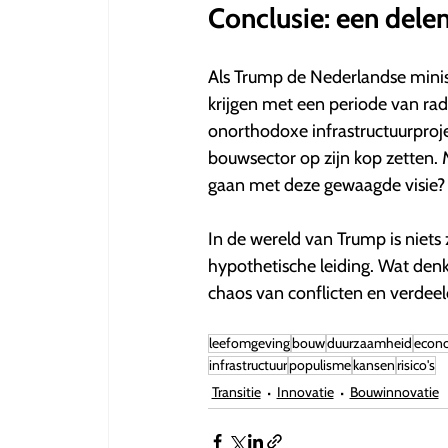
Conclusie: een delen
Als Trump de Nederlandse mini
krijgen met een periode van ra
onorthodoxe infrastructuurproj
bouwsector op zijn kop zetten. M
gaan met deze gewaagde visie?
In de wereld van Trump is niets
hypothetische leiding. Wat denk
chaos van conflicten en verdeel
leefomgeving
bouw
duurzaamheid
econ
infrastructuur
populisme
kansen
risico's
Transitie
Innovatie
Bouwinnovatie