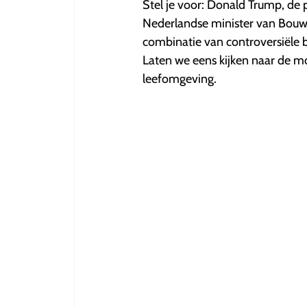
met
Stel je voor: Donald Trump, de p
NaN
Nederlandse minister van Bou
uit
5
combinatie van controversiële be
sterren.
Laten we eens kijken naar de m
leefomgeving.