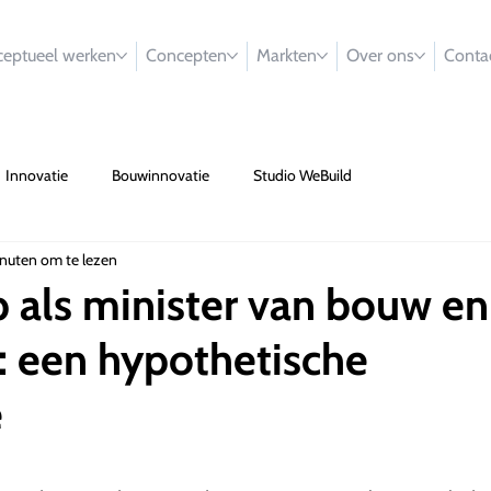
eptueel werken
Concepten
Markten
Over ons
Conta
Innovatie
Bouwinnovatie
Studio WeBuild
nuten om te lezen
 als minister van bouw en
: een hypothetische
e