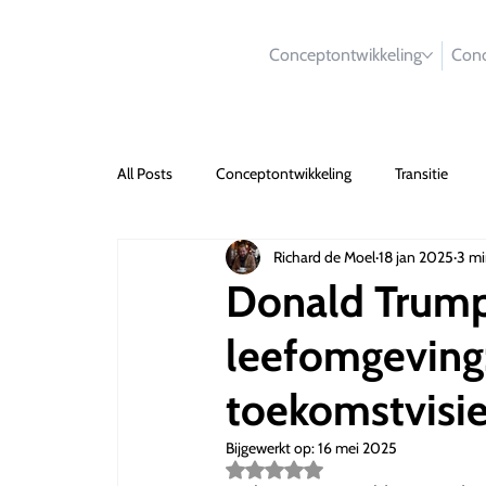
Conceptontwikkeling
Conc
All Posts
Conceptontwikkeling
Transitie
Richard de Moel
18 jan 2025
3 mi
Donald Trump
leefomgeving
toekomstvisi
Bijgewerkt op:
16 mei 2025
Beoordeeld