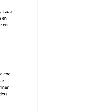
dit zou
n en
r en
t
de ene
de
armen.
ders