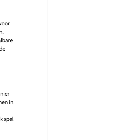
 voor
n.
albare
 de
nier
mmen in
k spel